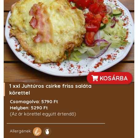
KOSÁRBA
1 xxl Juhtúros csirke friss saláta
körettel
Csomagolva: 5790 Ft
Helyben: 5290 Ft
(Az ár körettel együtt értendő)
Allergének: