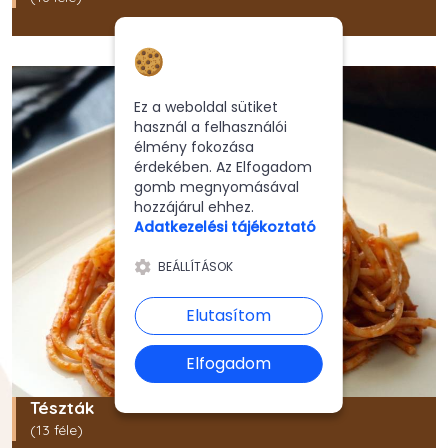
Hozzájárulás a
sütikhez
Ez a weboldal sütiket
használ a felhasználói
élmény fokozása
érdekében. Az Elfogadom
gomb megnyomásával
hozzájárul ehhez.
Adatkezelési tájékoztató
BEÁLLÍTÁSOK
Elutasítom
Elfogadom
Tészták
(13 féle)