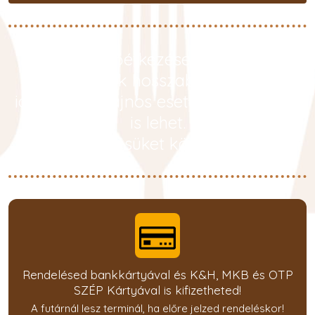
Kérjük, a főétkezések ideje alatt
számoljanak hosszabb kiszállítási
idővel, ami sajnos esetenként
1,5 óra
is lehet.
Megértésüket köszönjük !
Rendelésed bankkártyával és K&H, MKB és OTP
SZÉP Kártyával is kifizetheted!
A futárnál lesz terminál, ha előre jelzed rendeléskor!