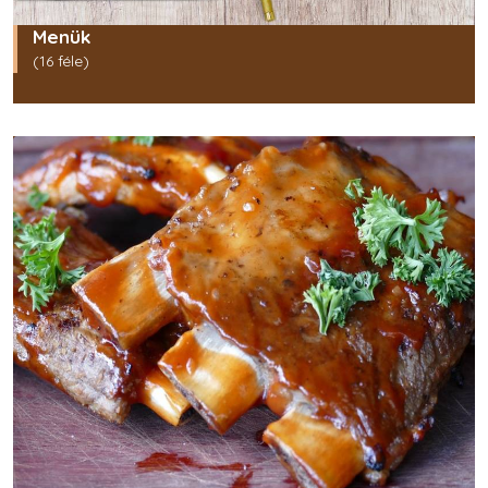
Menük
(16 féle)