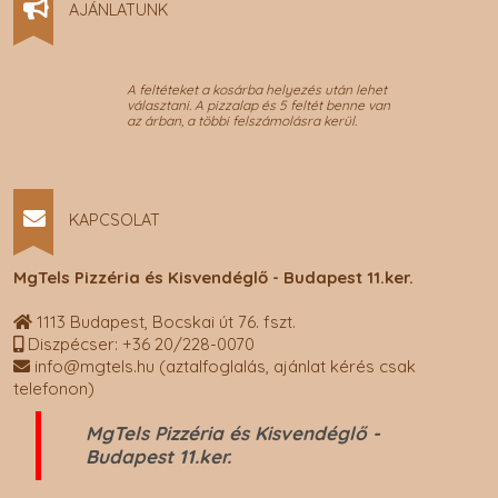
AJÁNLATUNK
A feltéteket a kosárba helyezés után lehet
választani. A pizzalap és 5 feltét benne van
az árban, a többi felszámolásra kerül.
KAPCSOLAT
MgTels Pizzéria és Kisvendéglő - Budapest 11.ker.
1113 Budapest, Bocskai út 76. fszt.
Diszpécser: +36 20/228-0070
info@mgtels.hu (aztalfoglalás, ajánlat kérés csak
telefonon)
MgTels Pizzéria és Kisvendéglő -
Budapest 11.ker.