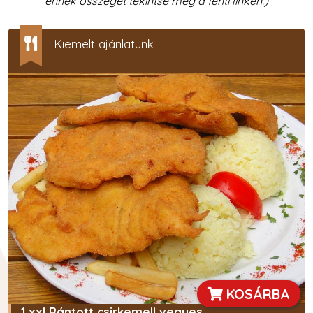
ennek összegét tekintse meg a fenti linken.)
Kiemelt ajánlatunk
KOSÁRBA
1 xxl Rántott csirkemell vegyes