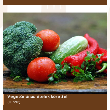
Vegetáriánus ételek körettel
(18 féle)